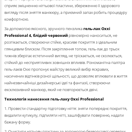
сприяє зміцненню нігтьової пластини, збереженню її здорового
вигляду після зняття манікюру, а приємний запах робить процедуру
комфортною.
За допомогою якісного, зручного пензлика
гель-лак Oxxi
Professional
4,
блідий червоний
рівномірно наноситься, не
розтікається, створюючи стійке, красиве покриття з ідеальним
глянцевим блиском. Після закріплення топом, гель-лак до трьох
тижнів зберігає естетичний вигляд, не тріскається, не сколюється,
стійкий до несприятливих зовнішніх впливів. Різноманітна палітра
гель-лаків Oxxi пропонує майстру великий вибір яскравих,
насичених відтінків різної щільності, що дозволяє втілювати в життя
найнезвичайніші дизайнерські ідеї та фантазії, створюючи
ексклюзивний манікюр, який не повторюється двічі.
Технологія нанесення гель-лаку Oxxi Professional
1. Провести стандартну підготовку нігтя: зняти попереднє покриття,
видалити кутикулу, підпиляти нігті, зашліфувати поверхню, надати
бажану форму.
2. Очистити нігтьову пластину за допомогою безворсової серветки,