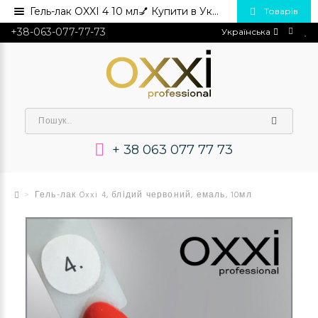
Гель-лак OXXI 4 10 мл💅 Купити в Україні опт та роздріб
Товарів
+38-063-077-77-73
Українська
+ 38 063 077 77 73
Гель-лак Oxxi 4, блідий червоний, емаль, 10мл