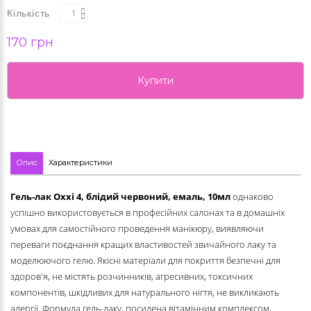
Кількість
170 грн
Купити
Опис
Характеристики
Гель-лак Oxxi 4,
блідий червоний
, емаль, 10мл
однаково
успішно використовується в професійних салонах та в домашніх
умовах для самостійного проведення манікюру, виявляючи
переваги поєднання кращих властивостей звичайного лаку та
моделюючого гелю. Якісні матеріали для покриття безпечні для
здоров'я, не містять розчинників, агресивних, токсичних
компонентів, шкідливих для натурального нігтя, не викликають
алергії. Формула гель-лаку, посилена вітамінним комплексом,