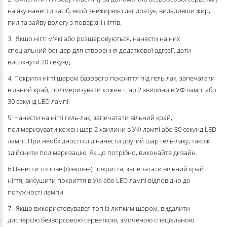
на яку нанести засіб, який знежирює і дегідратує, видаливши жир,
пил та зайву вологу з поверхні нігтів.
3. Якщо нігті м'які або розшаровуються, нанести на них
спеціальний бондер для створення додаткової адгезії, дати
висохнути 20 секунд.
4. Покрити нігті шаром базового покриття під гель-лак, запечатати
вільний край, полімеризувати кожен шар 2 хвилини в УФ лампі або
30 секунд LED лампі.
5. Нанести на нігті гель-лак, запечатати вільний край,
полімеризувати кожен шар 2 хвилини в УФ лампі або 30 секунд LED
лампі. При необхідності слід нанести другий шар гель-лаку, також
здійснити полімеризацію. Якщо потрібно, виконайте дизайн.
6.Нанести топове (фінішне) покриття, запечатати вільний край
нігтя, висушити покриття в УФ або LED лампі відповідно до
потужності лампи.
7. Якщо використовувався топ із липким шаром, видалити
дисперсію безворсовою серветкою, змоченою спеціальною