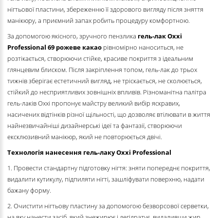
нігтьової пластини, збереженню її здорового вигляду після зняття
манікюру, а приємний запах робить процедуру комфортною.
За допомогою якісного, зручного пензлика
гель-лак Oxxi
Professional
69 рожеве какао
рівномірно наноситься, не
розтікається, створюючи стійке, красиве покриття з ідеальним
глянцевим блиском. Після закріплення топом, гель-лак до трьох
тижнів зберігає естетичний вигляд, не тріскається, не сколюється,
стійкий до несприятливих зовнішніх впливів. Різноманітна палітра
гель-лаків Oxxi пропонує майстру великий вибір яскравих,
насичених відтінків різної щільності, що дозволяє втілювати в життя
найнезвичайніші дизайнерські ідеї та фантазії, створюючи
ексклюзивний манікюр, який не повторюється двічі.
Технологія нанесення гель-лаку Oxxi Professional
1. Провести стандартну підготовку нігтя: зняти попереднє покриття,
видалити кутикулу, підпиляти нігті, зашліфувати поверхню, надати
бажану форму.
2. Очистити нігтьову пластину за допомогою безворсової серветки,
на яку нанести засіб, який знежирює і дегідратує, видаливши жир,