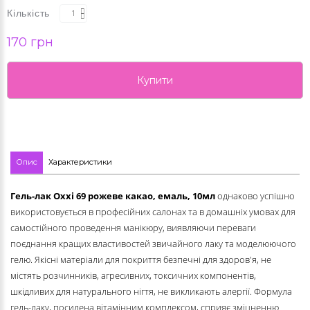
Кількість
170 грн
Купити
Опис
Характеристики
Гель-лак Oxxi
69 рожеве какао, емаль
, 10мл
однаково успішно
використовується в професійних салонах та в домашніх умовах для
самостійного проведення манікюру, виявляючи переваги
поєднання кращих властивостей звичайного лаку та моделюючого
гелю. Якісні матеріали для покриття безпечні для здоров'я, не
містять розчинників, агресивних, токсичних компонентів,
шкідливих для натурального нігтя, не викликають алергії. Формула
гель-лаку, посилена вітамінним комплексом, сприяє зміцненню