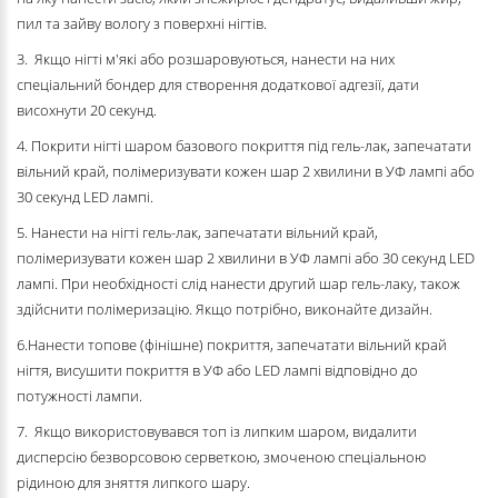
пил та зайву вологу з поверхні нігтів.
3. Якщо нігті м'які або розшаровуються, нанести на них
спеціальний бондер для створення додаткової адгезії, дати
висохнути 20 секунд.
4. Покрити нігті шаром базового покриття під гель-лак, запечатати
вільний край, полімеризувати кожен шар 2 хвилини в УФ лампі або
30 секунд LED лампі.
5. Нанести на нігті гель-лак, запечатати вільний край,
полімеризувати кожен шар 2 хвилини в УФ лампі або 30 секунд LED
лампі. При необхідності слід нанести другий шар гель-лаку, також
здійснити полімеризацію. Якщо потрібно, виконайте дизайн.
6.Нанести топове (фінішне) покриття, запечатати вільний край
нігтя, висушити покриття в УФ або LED лампі відповідно до
потужності лампи.
7. Якщо використовувався топ із липким шаром, видалити
дисперсію безворсовою серветкою, змоченою спеціальною
рідиною для зняття липкого шару.