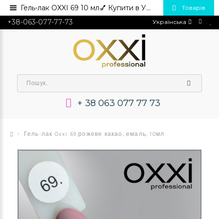
Гель-лак OXXI 69 10 мл💅 Купити в Україні опт та роздріб
Товарів
+38-063-077-77-73
Українська
+ 38 063 077 77 73
Гель-лак Oxxi 69 рожеве какао, емаль, 10мл