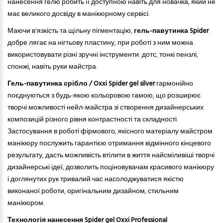
нанесення гелю робить її доступною навіть для новачка, який не
має великого досвіду в манікюрному сервісі.
Маючи в'язкість
та
щільну пігментацію,
гель-павутинка Spider
добре лягає на нігтьову пластину, при роботі з ним можна
використовувати різні зручні інструменти: дотс, тонкі пензлі,
спонжі, навіть руки майстра.
Гель-павутинка срібло / Oxxi Spider gel silver
гармонійно
поєднуються з будь-якою кольоровою гамою, що розширює
творчі можливості нейл-майстра зі створення дизайнерських
композицій різного рівня контрастності та складності.
Застосування в роботі фірмового, якісного матеріалу майстром
манікюру послужить гарантією отримання відмінного кінцевого
результату, дасть можливість втілити в життя найсміливіші творчі
дизайнерські ідеї, дозволить поціновувачам красивого манікюру
і доглянутих рук тривалий час насолоджуватися якістю
виконаної роботи, оригінальним дизайном
,
стильн
им
манікюр
ом
.
Технологія нанесення Spider gel Oxxi Professional