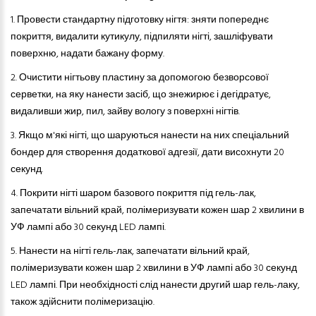
1.
Провести стандартну підготовку нігтя: зняти попереднє
покриття, видалити кутикулу, підпиляти нігті, зашліфувати
поверхню, надати бажану форму.
2.
Очистити нігтьову пластину за допомогою безворсової
серветки, на яку нанести засіб, що знежирює і дегідратує,
видаливши жир, пил, зайву вологу з поверхні нігтів.
3.
Якщо м'які нігті, що шаруються нанести на них спеціальний
бондер для створення додаткової адгезії, дати висохнути 20
секунд.
4.
Покрити нігті шаром базового покриття під гель-лак,
запечатати вільний край, полімеризувати кожен шар 2 хвилини в
УФ лампі або 30 секунд LED лампі.
5.
Нанести на нігті гель-лак, запечатати вільний край,
полімеризувати кожен шар 2 хвилини в УФ лампі або 30 секунд
LED лампі. При необхідності слід нанести другий шар гель-лаку,
також здійснити полімеризацію.