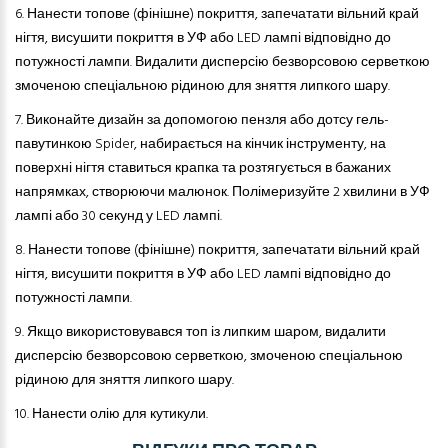
6.
Нанести топове (фінішне) покриття, запечатати вільний край
нігтя, висушити покриття в УФ або LED лампі відповідно до
потужності лампи. Видалити дисперсію безворсовою серветкою
змоченою спеціальною рідиною для зняття липкого шару.
7.
Виконайте дизайн за допомогою пензля або дотсу гель-
павутинкою Spider, набирається на кінчик інструменту, на
поверхні нігтя ставиться крапка та розтягується в бажаних
напрямках, створюючи малюнок. Полімеризуйте 2 хвилини в УФ
лампі або 30 секунд у LED лампі.
8.
Нанести топове (фінішне) покриття, запечатати вільний край
нігтя, висушити покриття в УФ або LED лампі відповідно до
потужності лампи.
9.
Якщо використовувався топ із липким шаром, видалити
дисперсію безворсовою серветкою, змоченою спеціальною
рідиною для зняття липкого шару.
10.
Нанести олію для кутикули.