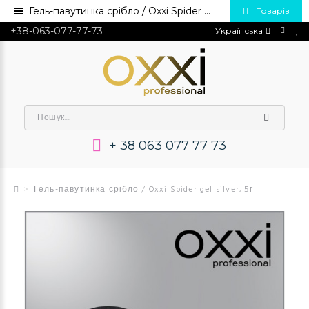
Гель-павутинка срібло / Oxxi Spider gel silver, 5г 💅 Купити в Україні опт та роздріб
Товарів
+38-063-077-77-73
Українська
+ 38 063 077 77 73
Гель-павутинка срібло / Oxxi Spider gel silver, 5г