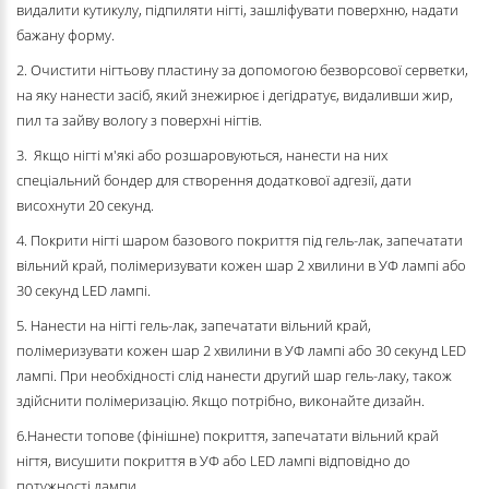
видалити кутикулу, підпиляти нігті, зашліфувати поверхню, надати
бажану форму.
2. Очистити нігтьову пластину за допомогою безворсової серветки,
на яку нанести засіб, який знежирює і дегідратує, видаливши жир,
пил та зайву вологу з поверхні нігтів.
3. Якщо нігті м'які або розшаровуються, нанести на них
спеціальний бондер для створення додаткової адгезії, дати
висохнути 20 секунд.
4. Покрити нігті шаром базового покриття під гель-лак, запечатати
вільний край, полімеризувати кожен шар 2 хвилини в УФ лампі або
30 секунд LED лампі.
5. Нанести на нігті гель-лак, запечатати вільний край,
полімеризувати кожен шар 2 хвилини в УФ лампі або 30 секунд LED
лампі. При необхідності слід нанести другий шар гель-лаку, також
здійснити полімеризацію. Якщо потрібно, виконайте дизайн.
6.Нанести топове (фінішне) покриття, запечатати вільний край
нігтя, висушити покриття в УФ або LED лампі відповідно до
потужності лампи.