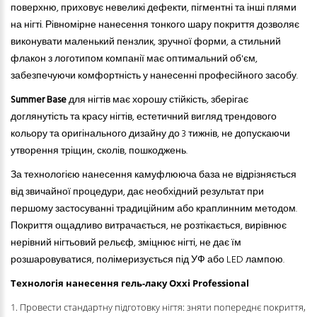
поверхню, приховує невеликі дефекти, пігментні та інші плями
на нігті. Рівномірне нанесення тонкого шару покриття дозволяє
виконувати маленький пензлик, зручної форми, а стильний
флакон з логотипом компанії має оптимальний об'єм,
забезпечуючи комфортність у нанесенні професійного засобу.
Summer Base
для нігтів має хорошу стійкість, зберігає
доглянутість та красу нігтів, естетичний вигляд трендового
кольору та оригінального дизайну до 3 тижнів, не допускаючи
утворення тріщин, сколів, пошкоджень.
За технологією нанесення камуфлююча база не відрізняється
від звичайної процедури, дає необхідний результат при
першому застосуванні традиційним або краплинним методом.
Покриття ощадливо витрачається, не розтікається, вирівнює
нерівний нігтьовий рельєф, зміцнює нігті, не дає їм
розшаровуватися, полімеризується під УФ або LED лампою.
Технологія нанесення гель-лаку Oxxi Professional
1. Провести стандартну підготовку нігтя: зняти попереднє покриття,