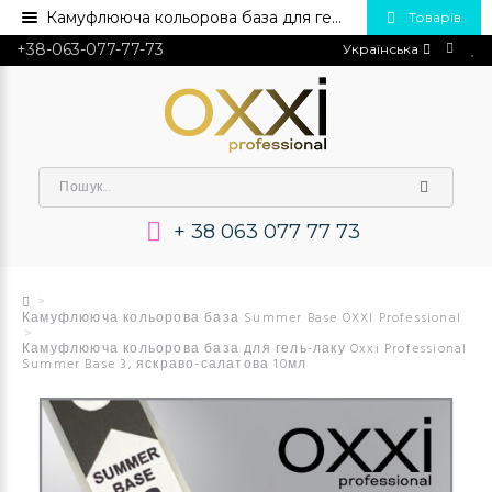
Камуфлююча кольорова база для гель-лаку Oxxi Professional Summer Base 3, яскраво-салатова 10мл 💅 Купити в Україні опт та роздріб
Товарів
+38-063-077-77-73
Українська
+ 38 063 077 77 73
Камуфлююча кольорова база Summer Base OXXI Professional
Камуфлююча кольорова база для гель-лаку Oxxi Professional
Summer Base 3, яскраво-салатова 10мл