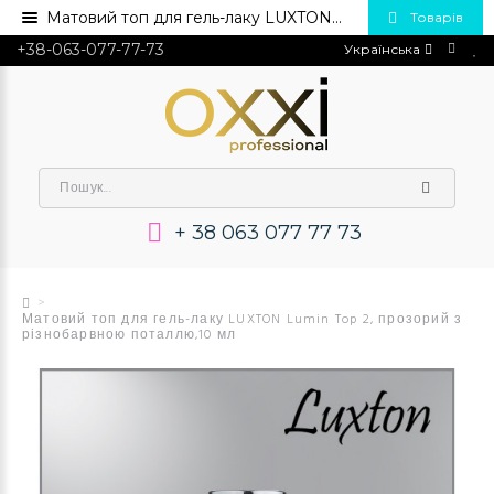
Матовий топ для гель-лаку LUXTON Lumin Top 2, 10 мл 💅 Купити в Україні опт та роздріб
Товарів
+38-063-077-77-73
Українська
+ 38 063 077 77 73
Матовий топ для гель-лаку LUXTON Lumin Top 2, прозорий з
різнобарвною поталлю,10 мл