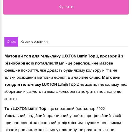
Купити
Опис
Характеристики
Матовий топ для гель-лаку LUXTON Lumin Top 2, прозорий з
різнобарвною поталлю,
10 мл
-
це
революційне матове
фінішне покриття, яке додасть будь-якому кольору
нігтів
не
тільки розкішний матовий ефект, а й чарівне сяйво.
Матовий
топ для гель-лаку LUXTON Lumin Top 2
не жовтіє і не каламутніє,
зберігаючи свіжість та якість кольорів та покриття повністю до
зняття.
Топ LUXTON Lumin Top
- це справжній бестселер 2022.
Унікальний, надійний, практичний у роботі професійний засіб
при нанесенні на основний колір якісним зручним пензликом
рівномірно лягає на нігтьову пластину, не розтікається, не