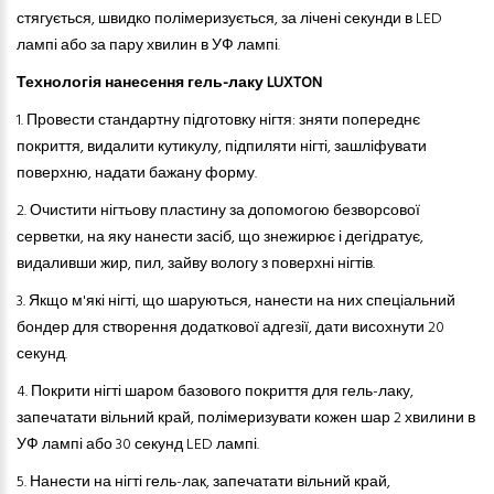
стягується, швидко полімеризується, за лічені секунди в LED
лампі або за пару хвилин в УФ лампі.
Технологія нанесення гель-лаку LUXTON
1. Провести стандартну підготовку нігтя: зняти попереднє
покриття, видалити кутикулу, підпиляти нігті, зашліфувати
поверхню, надати бажану форму.
2.
Очистити нігтьову пластину за допомогою безворсової
серветки, на яку нанести засіб, що знежирює і дегідратує,
видаливши жир, пил, зайву вологу з поверхні нігтів.
3.
Якщо м'які нігті, що шаруються
,
нанести на них спеціальний
бондер для створення додаткової адгезії, дати висохнути 20
секунд.
4.
Покрити нігті шаром базового покриття
для
гель-лак
у
,
запечатати вільний край, полімеризувати кожен шар 2 хвилини в
УФ лампі або 30 секунд LED лампі.
5.
Нанести на нігті гель-лак, запечатати вільний край,