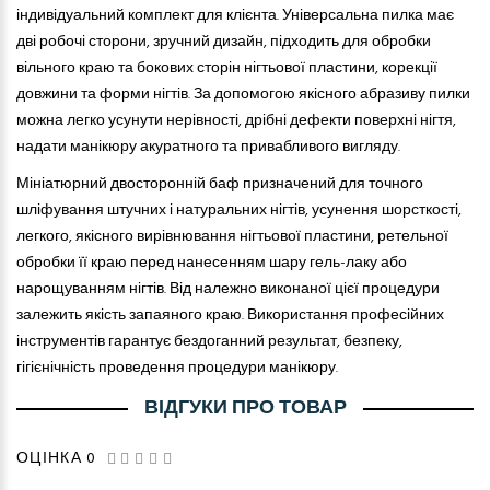
індивідуальний комплект для клієнта. Універсальна пилка має
дві робочі сторони, зручний дизайн, підходить для обробки
вільного краю та бокових сторін нігтьової пластини, корекції
довжини та форми нігтів. За допомогою якісного абразиву пилки
можна легко усунути нерівності, дрібні дефекти поверхні нігтя,
надати манікюру акуратного та привабливого вигляду.
Мініатюрний двосторонній баф призначений для точного
шліфування штучних і натуральних нігтів, усунення шорсткості,
легкого, якісного вирівнювання нігтьової пластини, ретельної
обробки її краю перед нанесенням шару гель-лаку або
нарощуванням нігтів. Від належно виконаної цієї процедури
залежить якість запаяного краю. Використання професійних
інструментів гарантує бездоганний результат, безпеку,
гігієнічність проведення процедури манікюру.
ВІДГУКИ ПРО ТОВАР
ОЦІНКА 0