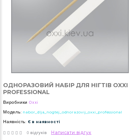
ОДНОРАЗОВИЙ НАБІР ДЛЯ НІГТІВ OXXI
PROFESSIONAL
Виробники
Oxxi
Модель:
nabor_dlja_nogtej_odnorazovij_oxxi_professional
Наявність:
Є в наявності
0 відгуків
Написати відгук