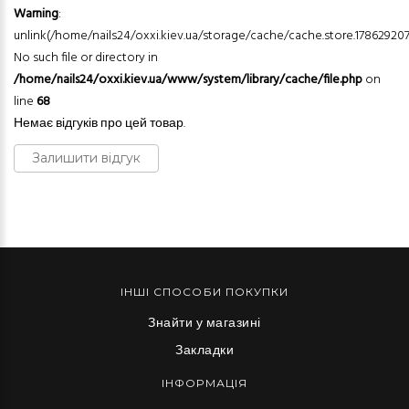
Warning
:
unlink(/home/nails24/oxxi.kiev.ua/storage/cache/cache.store.178629207
No such file or directory in
/home/nails24/oxxi.kiev.ua/www/system/library/cache/file.php
on
line
68
Немає відгуків про цей товар.
Залишити відгук
ІНШІ СПОСОБИ ПОКУПКИ
Знайти у магазині
Закладки
ІНФОРМАЦІЯ