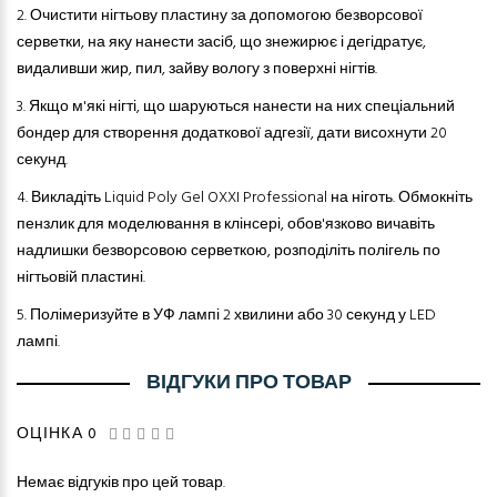
2.
Очистити нігтьову пластину за допомогою безворсової
серветки, на яку нанести засіб, що знежирює і дегідратує,
видаливши жир, пил, зайву вологу з поверхні нігтів.
3.
Якщо м'які нігті, що шаруються нанести на них спеціальний
бондер для створення додаткової адгезії, дати висохнути 20
секунд.
4.
Викладіть Liquid Poly Gel OXXI Professional на ніготь. Обмокніть
пензлик для моделювання в клінсері, обов'язково вичавіть
надлишки безворсов
ою
серветк
ою
, розподіліть полігель по
нігтьовій пластині.
5.
Полімеризуйте в УФ лампі 2 хвилини або 30 секунд у LED
лампі.
ВІДГУКИ ПРО ТОВАР
ОЦІНКА 0
Немає відгуків про цей товар.