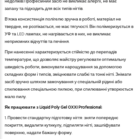
недоліків.
Професійний засіб не викликає алергії, не має
запаху
та
підходить для всіх типів нігтів.
В'язка консистенція полігелю зручна в роботі, матеріал не
твердне, не розтікається, не має тягучості. Він полімеризується в
УФ
та
LED лампах, не нагрівається в них, не викликає
неприємних відчуттів
та
печіння.
При нанесенні характеризується стійкістю до перепадів
температури, що дозволяє майстру регулювати оптимальну
швидкість роботи, виконувати нарощування за допомогою
складних форм і типсів, зміцнювати слабкі
та
тонкі нігті. Знімати
засіб зручно шляхом замочування у спеціальній рідині або
спилювання спеціальною пилкою, при спилюванні утворюється
мало пилу.
Як працювати з Liquid Poly Gel OXXI Professional:
1. Провести стандартну підготовку нігтя: зняти попереднє
покриття, видалити кутикулу, підпиляти нігті, зашліфувати
поверхню, надати бажану форму.