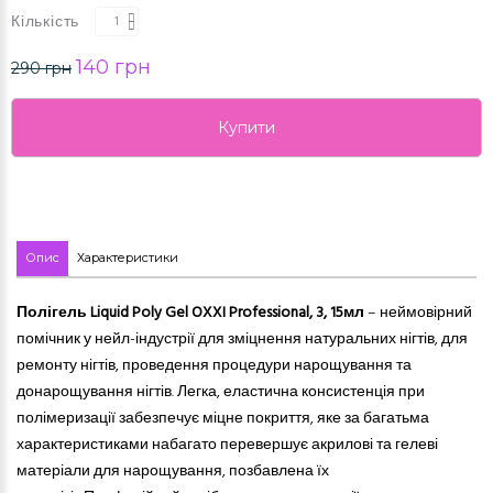
Кількість
140 грн
290 грн
Купити
Опис
Характеристики
Полігель Liquid Poly Gel OXXI Professional, 3, 15мл
– неймовірний
помічник у нейл-індустрії для зміцнення натуральних нігтів, для
ремонту нігтів, проведення процедури нарощування та
донарощування нігтів. Легка, еластична консистенція при
полімеризації забезпечує міцне покриття, яке за багатьма
характеристиками набагато перевершує акрилові та гелеві
матеріали для нарощування, позбавлена ​​їх