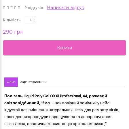
0 відгуків
Написати відгук
Кількість
290 грн
Купити
Опис
Характеристики
Полігель Liquid Poly Gel OXXI Professional, 44, рожевий
світловідбивний, 15мл
– неймовірний помічник у нейл-
індустрії для зміцнення натуральних нігтів, для ремонту нігтів,
проведення процедури нарощування та донарощування
нігтів. Легка, еластична консистенція при полімеризації