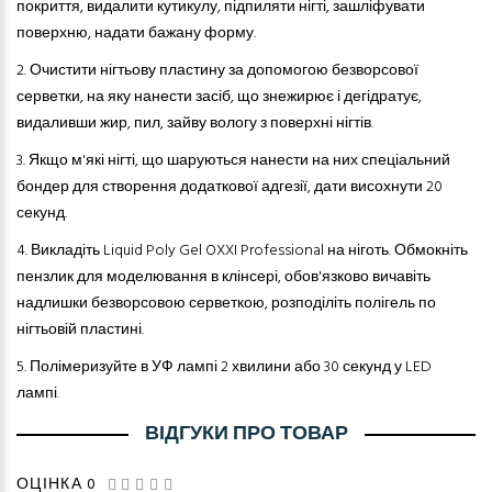
покриття, видалити кутикулу, підпиляти нігті, зашліфувати
поверхню, надати бажану форму.
2.
Очистити нігтьову пластину за допомогою безворсової
серветки, на яку нанести засіб, що знежирює і дегідратує,
видаливши жир, пил, зайву вологу з поверхні нігтів.
3.
Якщо м'які нігті, що шаруються нанести на них спеціальний
бондер для створення додаткової адгезії, дати висохнути 20
секунд.
4.
Викладіть Liquid Poly Gel OXXI Professional на ніготь. Обмокніть
пензлик для моделювання в клінсері, обов'язково вичавіть
надлишки безворсов
ою
серветк
ою
, розподіліть полігель по
нігтьовій пластині.
5.
Полімеризуйте в УФ лампі 2 хвилини або 30 секунд у LED
лампі.
ВІДГУКИ ПРО ТОВАР
ОЦІНКА 0