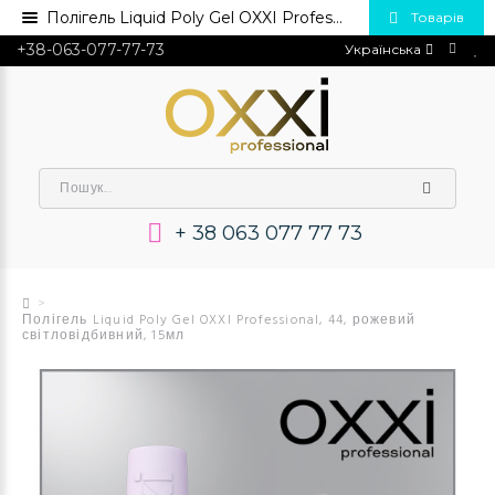
Полігель Liquid Poly Gel OXXI Professional, 44, рожевий світловідбивний, 15мл 💅 Купити в Україні опт та роздріб
Товарів
+38-063-077-77-73
Українська
+ 38 063 077 77 73
Полігель Liquid Poly Gel OXXI Professional, 44, рожевий
світловідбивний, 15мл