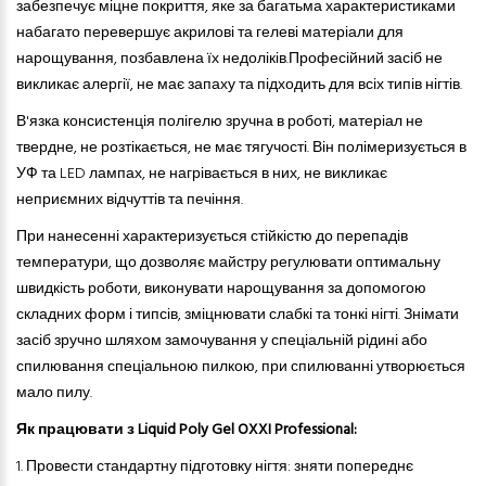
забезпечує міцне покриття, яке за багатьма характеристиками
набагато перевершує акрилові та гелеві матеріали для
нарощування, позбавлена ​​їх недоліків.
Професійний засіб не
викликає алергії, не має запаху
та
підходить для всіх типів нігтів.
В'язка консистенція полігелю зручна в роботі, матеріал не
твердне, не розтікається, не має тягучості. Він полімеризується в
УФ
та
LED лампах, не нагрівається в них, не викликає
неприємних відчуттів
та
печіння.
При нанесенні характеризується стійкістю до перепадів
температури, що дозволяє майстру регулювати оптимальну
швидкість роботи, виконувати нарощування за допомогою
складних форм і типсів, зміцнювати слабкі
та
тонкі нігті. Знімати
засіб зручно шляхом замочування у спеціальній рідині або
спилювання спеціальною пилкою, при спилюванні утворюється
мало пилу.
Як працювати з Liquid Poly Gel OXXI Professional:
1. Провести стандартну підготовку нігтя: зняти попереднє